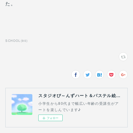
た。
SCHOOL
(
90
)
スタジオび～んずハート＆パステル絵画教室(吉祥寺・三鷹・熊谷）
小学生から80代まで幅広い年齢の受講生がア
ートを楽しんでいます♪
フォロー