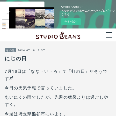
Ameba Owndで
あなただけのホームページやブログをつ
くろう
今すぐ試す
2024.07.16 12:37
その他
にじの日
7月16日は「なな・い・ろ」で「虹の日」だそうで
す🌈
今日の天気予報で言っていました。
あいにくの雨でしたが、先週の猛暑よりは過ごしや
すく。
今週は埼玉県熊谷市にいます。