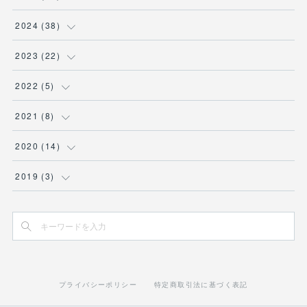
(
3
)
(
1
)
2024
(
38
)
(
2
)
(
2
)
(
2
)
2023
(
22
)
(
2
)
(
4
)
(
2
)
2022
(
5
)
(
1
)
(
3
)
(
1
)
(
1
)
2021
(
8
)
(
2
)
(
1
)
(
3
)
(
2
)
(
1
)
2020
(
14
)
(
1
)
(
6
)
(
2
)
(
2
)
(
1
)
(
3
)
2019
(
3
)
(
3
)
(
5
)
(
3
)
(
2
)
(
1
)
(
1
)
(
2
)
(
3
)
(
4
)
(
1
)
(
3
)
(
1
)
(
1
)
(
3
)
(
2
)
(
1
)
(
1
)
(
1
)
(
2
)
(
4
)
プライバシーポリシー
特定商取引法に基づく表記
(
3
)
(
1
)
(
1
)