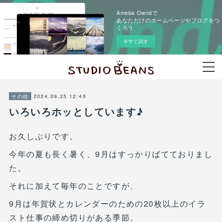
Ameba Owndで
あなただけのホームページやブログをつ
くろう
今すぐ試す
2024.09.25 12:45
その他
いろいろホッとしています♪
お久しぶりです。
今年の夏も長く暑く、9月はすっかりばてておりまし
た。
それに加えて毎年のことですが、
9月は年賀状とカレンダーのための20枚以上のイラ
スト仕事の締め切りがある季節。