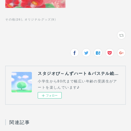
その他
(
26
)
オリジナルグッズ
(
9
)
スタジオび～んずハート＆パステル絵画教室(吉祥寺・三鷹・熊谷）
小学生から80代まで幅広い年齢の受講生がア
ートを楽しんでいます♪
フォロー
関連記事