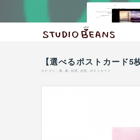
【選べるポストカード5枚
カテゴリ
：
春
春
自然
自然
ポストカード