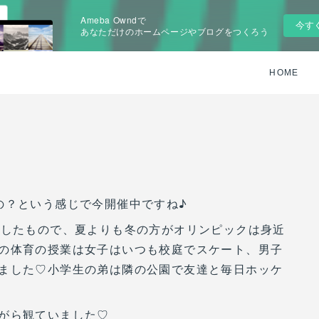
Ameba Owndで
今す
あなただけのホームページやブログをつくろう
HOME
の？という感じで今開催中ですね♪
ごしたもので、夏よりも冬の方がオリンピックは身近
の体育の授業は女子はいつも校庭でスケート、男子
ました♡小学生の弟は隣の公園で友達と毎日ホッケ
がら観ていました♡