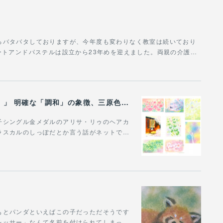
ろバタバタしておりますが、今年度も変わりなく教室は続いており
ートアンドパステルは設立から23年めを迎えました。両親の介護…
オリンピックメッセージ「ARMONIA（調和）」 明確な「調和」の象徴、三原色の直接的な具現化＆レッサーパンダ
子シングル金メダルのアリサ・リゥのヘアカ
ラスカルのしっぽだとか言う話がネットで…
もとパンダといえばこの子だっただそうです
レッサー」なんて名前を付けられてしまっ…