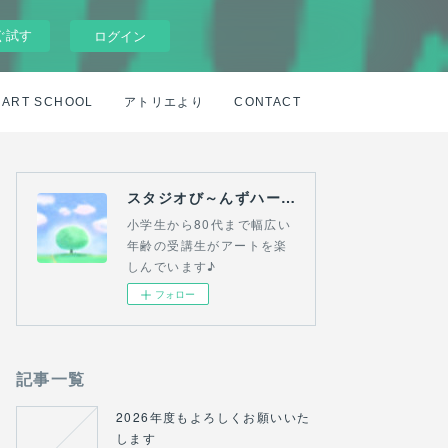
ぐ試す
ログイン
ART SCHOOL
アトリエより
CONTACT
スタジオび～んずハート＆パステル絵画教室(吉祥寺・三鷹・熊谷）
小学生から80代まで幅広い
年齢の受講生がアートを楽
しんでいます♪
フォロー
記事一覧
2026年度もよろしくお願いいた
します