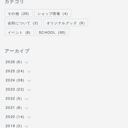
カテゴリ
その他
(
26
)
ショップ情報
(
4
)
会則について
(
2
)
オリジナルグッズ
(
9
)
イベント
(
8
)
SCHOOL
(
90
)
アーカイブ
2026
(
6
)
2025
(
24
(
1
)
)
(
3
)
2024
(
38
(
1
)
)
(
2
)
(
2
)
2023
(
22
(
2
)
)
(
2
)
(
4
)
2022
(
5
(
2
)
)
(
1
)
(
3
)
(
1
)
2021
(
8
(
1
)
)
(
2
)
(
1
)
(
3
)
(
2
)
2020
(
14
(
1
)
)
(
1
)
(
6
)
(
2
)
(
2
)
(
1
)
2019
(
3
(
3
)
)